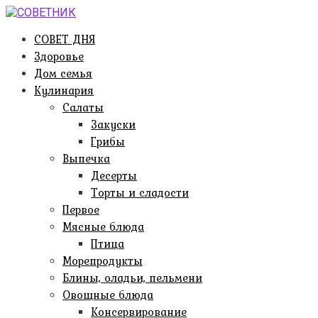
Перейти
к
СОВЕТ ДНЯ
контенту
Здоровье
Дом семья
Кулинария
Салаты
Закуски
Грибы
Выпечка
Десерты
Торты и сладости
Первое
Мясные блюда
Птица
Морепродукты
Блины, оладьи, пельмени
Овощные блюда
Консервирование