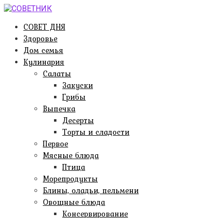
Перейти
к
СОВЕТ ДНЯ
контенту
Здоровье
Дом семья
Кулинария
Салаты
Закуски
Грибы
Выпечка
Десерты
Торты и сладости
Первое
Мясные блюда
Птица
Морепродукты
Блины, оладьи, пельмени
Овощные блюда
Консервирование