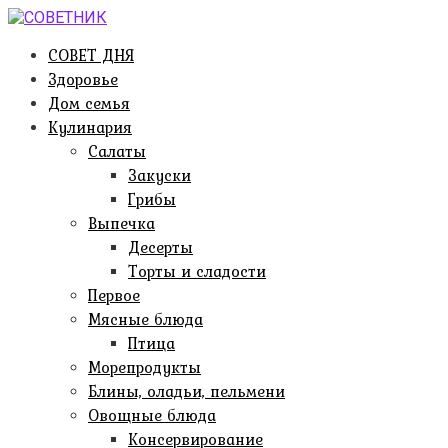
Перейти
к
СОВЕТ ДНЯ
контенту
Здоровье
Дом семья
Кулинария
Салаты
Закуски
Грибы
Выпечка
Десерты
Торты и сладости
Первое
Мясные блюда
Птица
Морепродукты
Блины, оладьи, пельмени
Овощные блюда
Консервирование