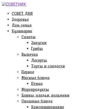
Перейти
к
СОВЕТ ДНЯ
контенту
Здоровье
Дом семья
Кулинария
Салаты
Закуски
Грибы
Выпечка
Десерты
Торты и сладости
Первое
Мясные блюда
Птица
Морепродукты
Блины, оладьи, пельмени
Овощные блюда
Консервирование