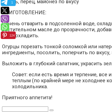
● соль, перец, майонез по вкусу
1
ПРИГОТОВЛЕНИЕ:
Печень отварить в подсоленной воде, охлади
растительном масле до прозрачности, добави
огня, охладить.
124
Огурцы порезать тонкой соломкой или натере
ингредиенты, посолить, поперчить по вкусу,
Выложить в глубокий салатник, украсить зел
Совет: если есть время и терпение, все
теплым (по крайней мере не холоднее ко
холодильника.
Приятного аппетита!
Поиск: