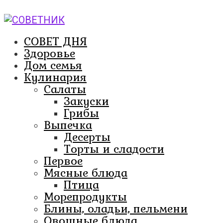
Перейти
к
контенту
СОВЕТ ДНЯ
Здоровье
Дом семья
Кулинария
Салаты
Закуски
Грибы
Выпечка
Десерты
Торты и сладости
Первое
Мясные блюда
Птица
Морепродукты
Блины, оладьи, пельмени
Овощные блюда