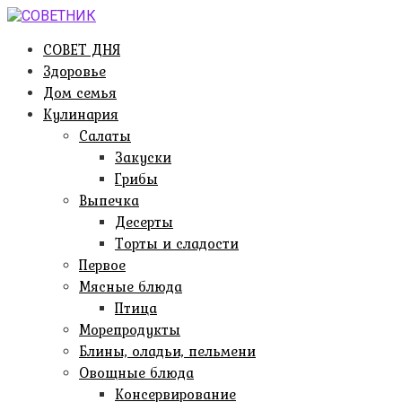
Перейти
к
СОВЕТ ДНЯ
контенту
Здоровье
Дом семья
Кулинария
Салаты
Закуски
Грибы
Выпечка
Десерты
Торты и сладости
Первое
Мясные блюда
Птица
Морепродукты
Блины, оладьи, пельмени
Овощные блюда
Консервирование