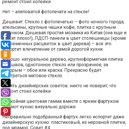
Нет – аляповатой фотопечати на стекле!
Дешевит: Стекло с фотопечатью – фото ночного города,
апельсины, крупные чашки кофе, плитка с крупным
рисунком. Дешевая простая мозаика из Китая (она еще и
лежит плохо!), ЛДСП-панели в цвет столешницы (кроме
современных расцветок в цвет дерева) – все это
испортит впечатление от самой дорогой кухни.
Хорошо: натуральное дерево, крупноформатная плитка
без швов, однотонное стекло или прозрачное, за
которым – обои или краска. Прекрасно будет
смотреться матовое стекло.
Спокойная цветовая гамма вместе с ярким фартуком
делают кухню визуально дороже
Неправильно подобранный фартук легко испортит даже
дизайнерскую кухню: пластиковый, из неровной плитки,
под мрамор. Совет #4