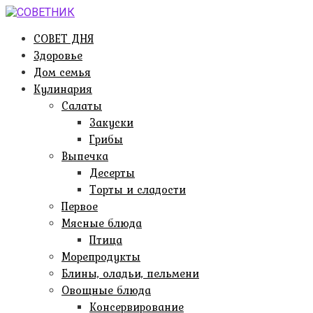
Перейти
к
СОВЕТ ДНЯ
контенту
Здоровье
Дом семья
Кулинария
Салаты
Закуски
Грибы
Выпечка
Десерты
Торты и сладости
Первое
Мясные блюда
Птица
Морепродукты
Блины, оладьи, пельмени
Овощные блюда
Консервирование