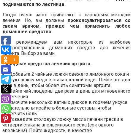
поднимаются по лестнице.
Люди очень часто прибегают к народным методам
лечения. Но, вы должны
проконсультироваться со
своим врачом, прежде чем применять любое
домашнее средство.
Мы рекомендуем вам некоторые из наиболее
распространенных домашних средств для лечения
артрита. Выбор за вами.
1
Народные средства лечения артрита.
Добавьте 2 чайные ложки свежего лимонного сока и
чайную ложку меда в стакан теплой воды. Пейте это два
раза в день, чтобы облегчить симптомы артрита.
Пейте чай люцерны два раза в день для мгновенного
облегчения.
Смочите несколько ватных дисков в горячем уксусе
и тщательно втирайте в больные суставы, чтобы
облегчить боль.
Разведите столовую ложку масла печени трески в
четверти стакана апельсинового сока (сок одного
апельсина). Пейте жидкость, в качестве