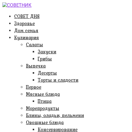
Перейти
к
СОВЕТ ДНЯ
контенту
Здоровье
Дом семья
Кулинария
Салаты
Закуски
Грибы
Выпечка
Десерты
Торты и сладости
Первое
Мясные блюда
Птица
Морепродукты
Блины, оладьи, пельмени
Овощные блюда
Консервирование