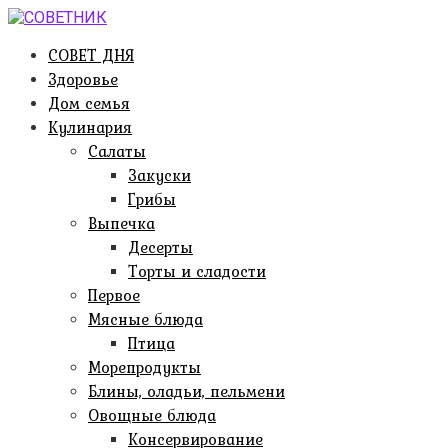
Перейти
к
СОВЕТ ДНЯ
контенту
Здоровье
Дом семья
Кулинария
Салаты
Закуски
Грибы
Выпечка
Десерты
Торты и сладости
Первое
Мясные блюда
Птица
Морепродукты
Блины, оладьи, пельмени
Овощные блюда
Консервирование