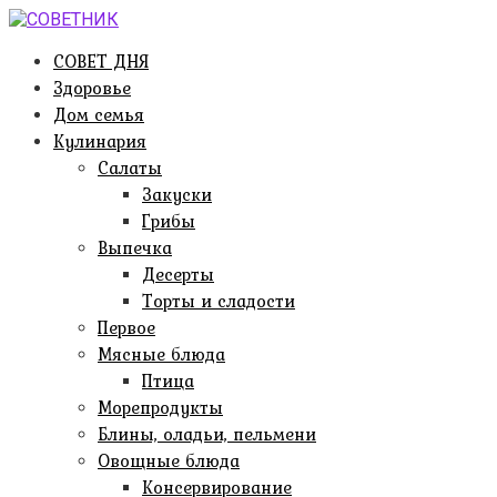
Перейти
к
СОВЕТ ДНЯ
контенту
Здоровье
Дом семья
Кулинария
Салаты
Закуски
Грибы
Выпечка
Десерты
Торты и сладости
Первое
Мясные блюда
Птица
Морепродукты
Блины, оладьи, пельмени
Овощные блюда
Консервирование