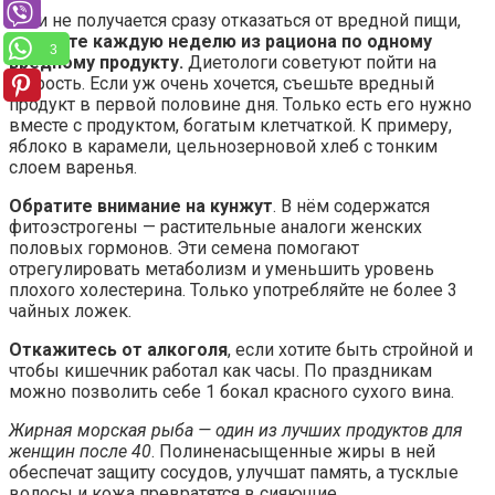
Если не получается сразу отказаться от вредной пищи,
убирайте каждую неделю из рациона по одному
3
вредному продукту.
Диетологи советуют пойти на
хитрость. Если уж очень хочется, съешьте вредный
продукт в первой половине дня. Только есть его нужно
вместе с продуктом, богатым клетчаткой. К примеру,
яблоко в карамели, цельнозерновой хлеб с тонким
слоем варенья.
Обратите внимание на кунжут
. В нём содержатся
фитоэстрогены — растительные аналоги женских
половых гормонов. Эти семена помогают
отрегулировать метаболизм и уменьшить уровень
плохого холестерина. Только употребляйте не более 3
чайных ложек.
Откажитесь от алкоголя
, если хотите быть стройной и
чтобы кишечник работал как часы. По праздникам
можно позволить себе 1 бокал красного сухого вина.
Жирная морская рыба — один из лучших продуктов для
женщин после 40
. Полиненасыщенные жиры в ней
обеспечат защиту сосудов, улучшат память, а тусклые
волосы и кожа превратятся в сияющие.