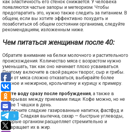
как эластичность его стенок снижается. У человека
появляются частые запоры и метеоризм. Чтобы
предотвратить это, нужно также следить за питанием. В
общем, если вы хотите эффективно похудеть и
позаботиться об общем состоянии организма, следуйте
рекомендациям, изложенным ниже.
Чем питаться женщинам после 40:
Обратите внимание на белки молочного и растительного
происхождения. Количество мяса с возрастом нужно
уменьшать, так как оно начинает плохо усваиваться.
Поэтому включите в свой рацион творог, сыр и грибы.
Если от мяса сложно отказаться, выбирайте более
нежное и нежирное, крольчатину и курицу к примеру.
Пейте воду сразу после пробуждения
, а также в
перерывах между приемами пищи. Кофе можно, но не
более 1 чашки в день.
Исключите сладкие газированные напитки, фастфуд и
мучное. Сладкая выпечка, сахар — быстрые углеводы,
3
которые организм расщепляет стремительно и
превращает их в жир.