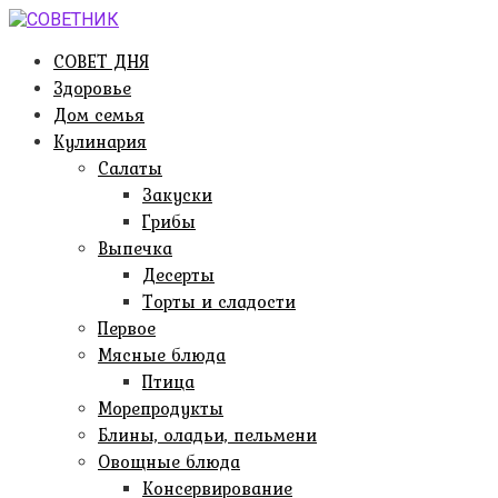
Перейти
к
СОВЕТ ДНЯ
контенту
Здоровье
Дом семья
Кулинария
Салаты
Закуски
Грибы
Выпечка
Десерты
Торты и сладости
Первое
Мясные блюда
Птица
Морепродукты
Блины, оладьи, пельмени
Овощные блюда
Консервирование