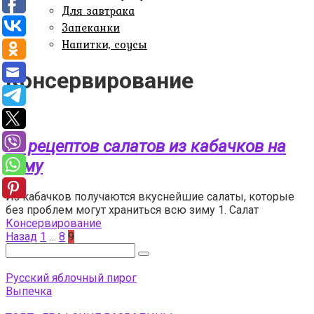
Для завтрака
Запеканки
Напитки, соусы
Консервирование
15 рецептов салатов из кабачков на
зиму
Из кабачков получаются вкуснейшие салаты, которые
без проблем могут храниться всю зиму 1. Салат
Консервирование
Пагинация
Назад
1
…
8
9
записей
Поиск:
Русский яблочный пирог
Выпечка