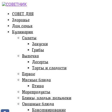
Перейти
к
СОВЕТ ДНЯ
контенту
Здоровье
Дом семья
Кулинария
Салаты
Закуски
Грибы
Выпечка
Десерты
Торты и сладости
Первое
Мясные блюда
Птица
Морепродукты
Блины, оладьи, пельмени
Овощные блюда
Консервирование