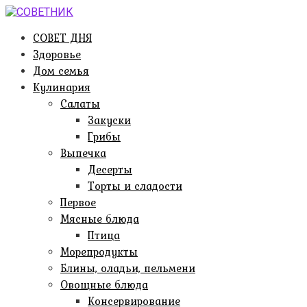
Перейти
к
СОВЕТ ДНЯ
контенту
Здоровье
Дом семья
Кулинария
Салаты
Закуски
Грибы
Выпечка
Десерты
Торты и сладости
Первое
Мясные блюда
Птица
Морепродукты
Блины, оладьи, пельмени
Овощные блюда
Консервирование