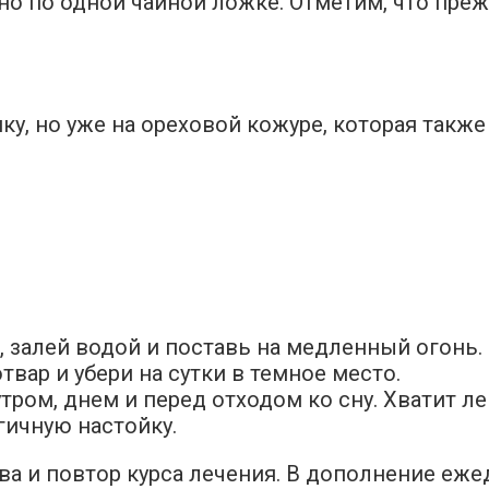
но по одной чайной ложке. Отметим, что преж
ку, но уже на ореховой кожуре, которая такж
, залей водой и поставь на медленный огонь.
твар и убери на сутки в темное место.
тром, днем и перед отходом ко сну. Хватит л
гичную настойку.
ва и повтор курса лечения. В дополнение еж