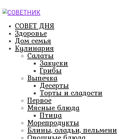
Перейти
к
контенту
СОВЕТ ДНЯ
Здоровье
Дом семья
Кулинария
Салаты
Закуски
Грибы
Выпечка
Десерты
Торты и сладости
Первое
Мясные блюда
Птица
Морепродукты
Блины, оладьи, пельмени
Овощные блюда