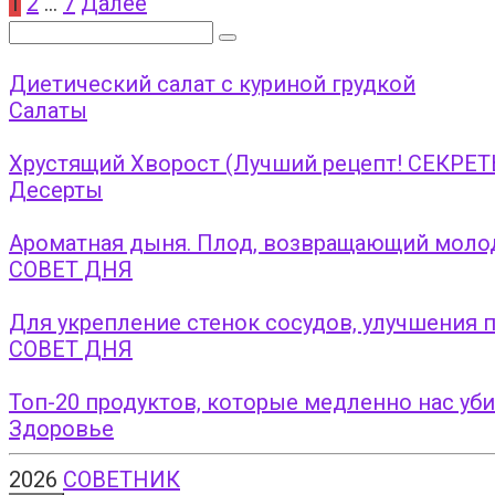
Пагинация
1
2
…
7
Далее
записей
Поиск:
Диетический салат с куриной грудкой
Салаты
Хрустящий Хворост (Лучший рецепт! СЕКРЕТЫ
Десерты
Ароматная дыня. Плод, возвращающий моло
СОВЕТ ДНЯ
Для укрепление стенок сосудов, улучшения
СОВЕТ ДНЯ
Топ-20 продуктов, которые медленно нас уб
Здоровье
2026
СОВЕТНИК