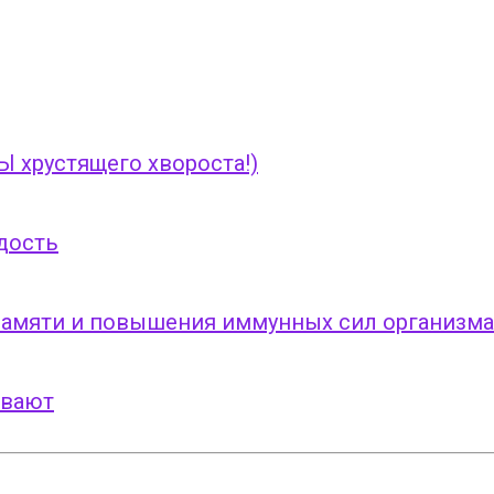
 хрустящего хвороста!)
дость
 памяти и повышения иммунных сил организма
ивают