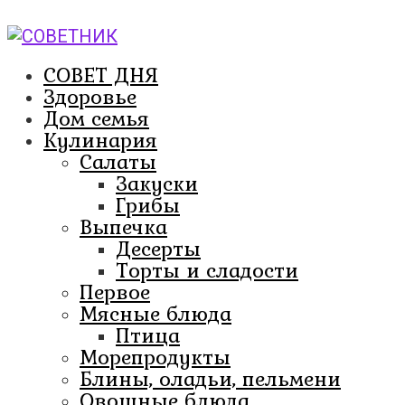
Перейти
к
контенту
СОВЕТ ДНЯ
Здоровье
Дом семья
Кулинария
Салаты
Закуски
Грибы
Выпечка
Десерты
Торты и сладости
Первое
Мясные блюда
Птица
Морепродукты
Блины, оладьи, пельмени
Овощные блюда