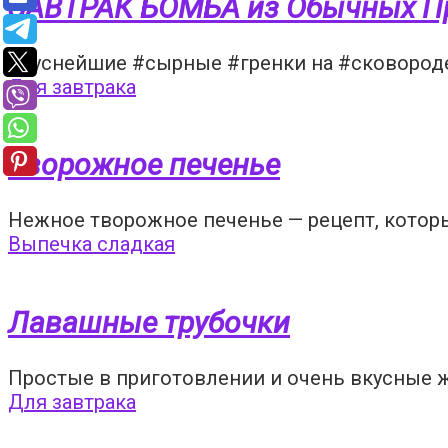
ЗАВТРАК БОМБА из Обычных Пр
Вкуснейшие #сырные #гренки на #сковороде!
Для завтрака
Творожное печенье
Нежное творожное печенье — рецепт, которы
Выпечка сладкая
Лавашные трубочки
Простые в приготовлении и очень вкусные ж
Для завтрака