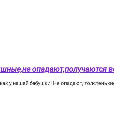
ышные,не опадают,получаются в
 как у нашей бабушки! Не опадают, толстеньк