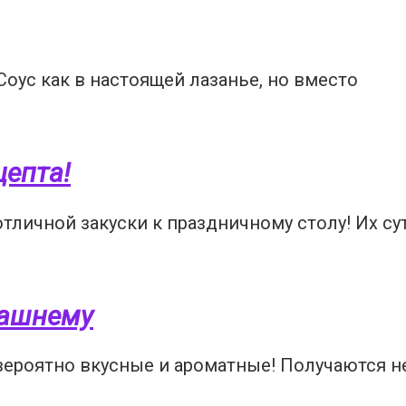
оус как в настоящей лазанье, но вместо
цепта!
отличной закуски к праздничному столу! Их су
машнему
ероятно вкусные и ароматные! Получаются н